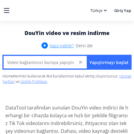
Türkçe
Giriş Yap
DouYin video ve resim indirme
Nasıl indirilir?
Dersi izle
Yapıştırmayı başlat
Hizmetlerimizi kullanarak %d kurallarımızı kabul etmiş oluyorsunuz.
Hizmet
Şartları
ve
Gizlilik Politikası
DataTool tarafından sunulan DouYin video indirici ile h
erhangi bir cihazda kolayca ve hızlı bir şekilde filigransı
z Tik Tok videolarını indirebilirsiniz, ihtiyacınız olan tek
şey videonun bağlantısı. Dahası, video kaynağı destekli