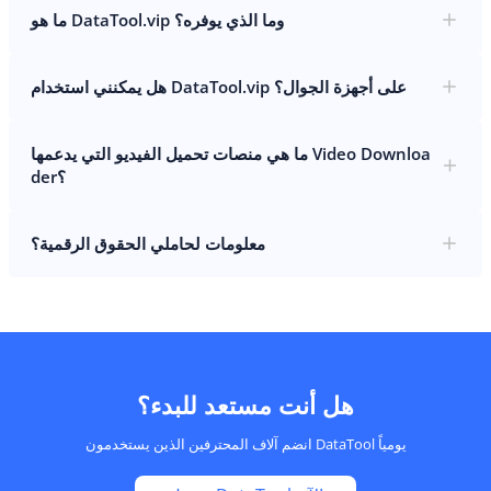
ما هو DataTool.vip وما الذي يوفره؟
هل يمكنني استخدام DataTool.vip على أجهزة الجوال؟
ما هي منصات تحميل الفيديو التي يدعمها Video Downloa
der؟
معلومات لحاملي الحقوق الرقمية؟
هل أنت مستعد للبدء؟
انضم آلاف المحترفين الذين يستخدمون DataTool يومياً