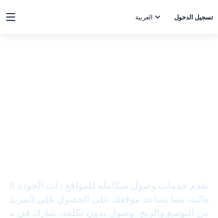
تسجيل الدخول
العربية
🚀 التوظيف على المنصة المفتوحة
دمج موقعك مع منصتنا
ابدأ رحلة جديدة لتحويل حركة المرور إل
ى ربح
نقدم خدمات وصول متكاملة للمواقع ذات الجودة ال
عالية، مما يساعد موقعك على الحصول على المزيد
من التوسع والربح. وصول بدون تكلفة، شارك في م