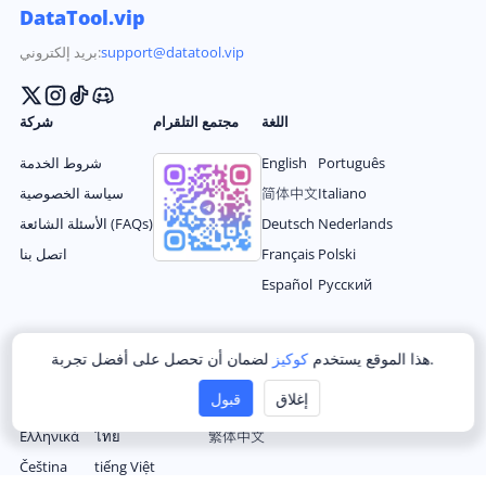
DataTool.vip
support@datatool.vip
بريد إلكتروني:
اللغة
مجتمع التلقرام
شركة
Português
English
شروط الخدمة
Italiano
简体中文
سياسة الخصوصية
Nederlands
Deutsch
الأسئلة الشائعة (FAQs)
Polski
Français
اتصل بنا
Español
Русский
Українська
Türkçe
한국어
لضمان أن تحصل على أفضل تجربة.
هذا الموقع يستخدم
كوكيز
العربية
Bahasa Indonesia
Română
إغلاق
قبول
Magyar
Filipino
日本语
Ελληνικά
ไทย
繁体中文
Čeština
tiếng Việt