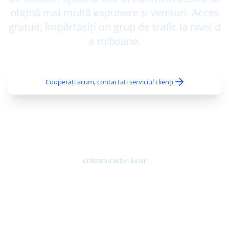
obțină mai multă expunere și venituri. Acces
gratuit, împărtășiți un grup de trafic la nivel d
e milioane.
Cooperați acum, contactați serviciul clienți
100 de mii+
utilizatori activi lunar