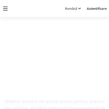
Română
Autentificare
🚀 Recrutare pe Platformă Deschisă
Integrați site-ul dumneavoastră
în platforma noastră
Începeți o călătorie nouă de mo
netizare a traficului
Oferim servicii de acces unice pentru site-uri
de calitate, ajutând site-ul dumneavoastră să