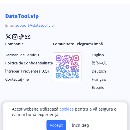
DataTool.vip
Email:
support@datatool.vip
Companie
Comunitate Telegram
Limbă
Termeni de Serviciu
English
Politica de Confidențialitate
简体中文
Întrebări Frecvente (FAQ)
Deutsch
Contactați-ne
Français
Español
Português
Українська
Türkçe
한국어
Acest website utilizează
cookies
pentru a vă asigura c
Italiano
Română
Bahasa Indonesia
العربية
ea mai bună experiență.
Nederlands
Magyar
Filipino
日本语
Accept
Închideți
Polski
Ελληνικά
ไทย
繁体中文