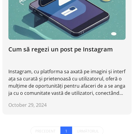
Cum să regezi un post pe Instagram
Instagram, cu platforma sa axată pe imagini și interf
ața sa curată și prietenoasă cu utilizatorul, oferă o
mulțime de oportunități pentru afaceri de a se anga
ja cu o comunitate vastă de utilizatori, conectându-
se cu audiența lor prin like-uri, comentarii, împărțiri
October 29, 2024
și chiar achiziții directe. Așa cum retweet-ul pe Twitt
er poate amplifica imediat atenția, Instagram oferă
o funcționalitate similară numită 'regezare'. Această
funcționalitate permite utilizatorilor să împărtășeas
PRECEDENT
1
URMĂTORUL