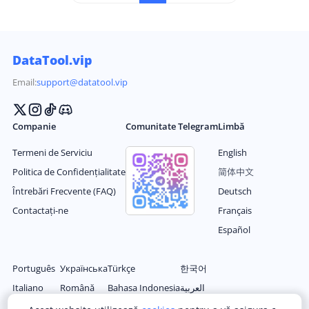
că conținut din alte conturi pe propriul lor flux, astf
el creșterea angajării audienței și oferind conținut n
ou pentru urmaritorii lor.
DataTool.vip
Email:
support@datatool.vip
Companie
Comunitate Telegram
Limbă
Termeni de Serviciu
English
Politica de Confidențialitate
简体中文
Întrebări Frecvente (FAQ)
Deutsch
Contactați-ne
Français
Español
Português
Українська
Türkçe
한국어
Italiano
Română
Bahasa Indonesia
العربية
Nederlands
Magyar
Filipino
日本语