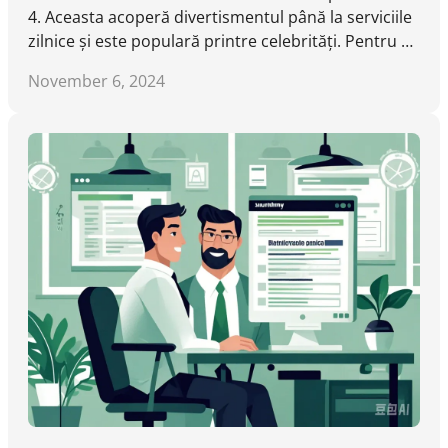
4. Aceasta acoperă divertismentul până la serviciile
zilnice și este populară printre celebrități. Pentru ut
ilizatorii care nu sunt din China, instrumentele terțe
November 6, 2024
precum DataTool permit accesarea și descărcarea v
ideoclipurilor fără filigrană.