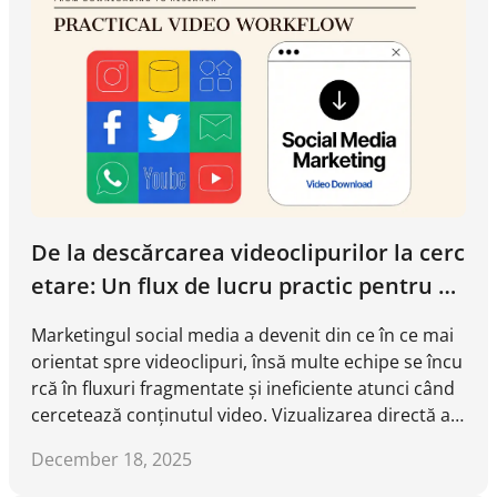
De la descărcarea videoclipurilor la cerc
etare: Un flux de lucru practic pentru m
arketingul social media
Marketingul social media a devenit din ce în ce mai
orientat spre videoclipuri, însă multe echipe se încu
rcă în fluxuri fragmentate și ineficiente atunci când
cercetează conținutul video. Vizualizarea directă a v
ideoclipurilor pe platforme, salvarea linkurilor aleat
December 18, 2025
oare sau încrederea doar în metrice superficiale du
ce adesea la concluzii sesizate și pierderea timpului.