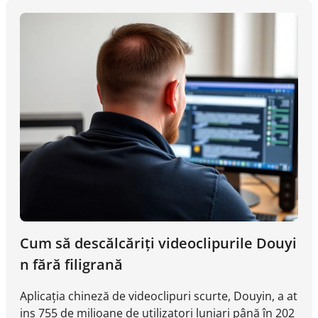
Cercetarea video eficientă nu este doar despre insp
irație. Este vorba despre înțelegerea sistematică a c
eea ce funcționează, de ce funcționează și cum poat
e fi replicat.
Cum să descălcăriți videoclipurile Douyi
n fără filigrană
Aplicația chineză de videoclipuri scurte, Douyin, a at
ins 755 de milioane de utilizatori luniari până în 202