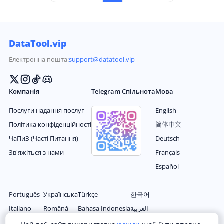
я функція дозволяє користувачам ділитися конте
нтом з інших облікових записів на своїй сторінці,
таким чином підвищуючи взаємодію з аудиторіє
ю та надаючи свіжий контент підписникам.
DataTool.vip
Електронна пошта:
support@datatool.vip
Компанія
Telegram Спільнота
Мова
Послуги надання послуг
English
Політика конфіденційності
简体中文
ЧаПиЗ (Часті Питання)
Deutsch
Зв'яжіться з нами
Français
Español
Português
Українська
Türkçe
한국어
Italiano
Română
Bahasa Indonesia
العربية
Nederlands
Magyar
Filipino
日本语