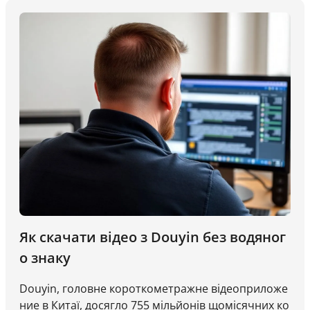
исновків та витрати часу. Ефективне дослідження
відео — це не лише про інспірацію. Це системати
чне розуміння того, що працює, чому це працює,
і як це можна повторити.
Як скачати відео з Douyin без водяног
о знаку
Douyin, головне короткометражне відеоприложе
ние в Китаї, досягло 755 мільйонів щомісячних ко