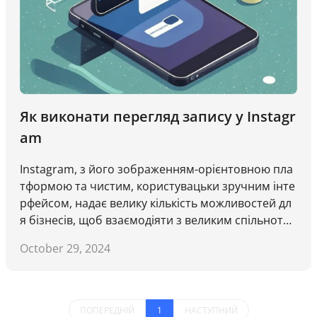
Як виконати перегляд запису у Instagr
am
Instagram, з його зображенням-орієнтовною пла
тформою та чистим, користувацьки зручним інте
рфейсом, надає велику кількість можливостей дл
я бізнесів, щоб взаємодіяти з великим спільното
ю користувачів, з'єднуючись з їх аудиторією чере
October 29, 2024
з лайки, коментарі, спілкування та навіть прямих
покупок. Подібно до ретвітера у Twitter, який мож
е миттєво підвищити вашу охорону, Instagram ма
є подібну функцію, відому як 'перегляд записів'. Ц
ПОПЕРЕДНІЙ
1
НАСТУПНИЙ