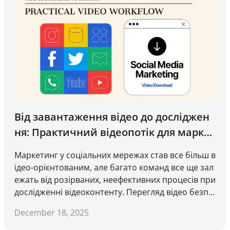
Від завантаження відео до досліджен
ня: Практичний відеопотік для маркет
ингу в соціальних мережах
Маркетинг у соціальних мережах став все більш в
ідео-орієнтованим, але багато команд все ще зал
ежать від розірваних, неефективних процесів при
дослідженні відеоконтенту. Перегляд відео безпо
середньо на платформах, збереження випадкови
December 18, 2025
х посилань або залежність виключно від поверхн
евих метрик часто призводять до спотворених в