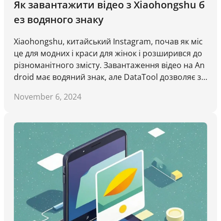
Як завантажити відео з Xiaohongshu б
ез водяного знаку
Xiaohongshu, китайський Instagram, почав як міс
це для модних і краси для жінок і розширився до
різноманітного змісту. Завантаження відео на An
droid має водяний знак, але DataTool дозволяє за
вантажувати їх без нього.
November 6, 2024