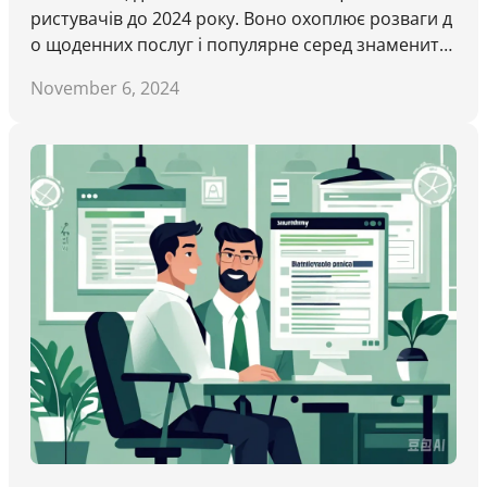
ристувачів до 2024 року. Воно охоплює розваги д
о щоденних послуг і популярне серед знаменито
стей. Для користувачів за межами Китаю третьоб
November 6, 2024
ірний інструмент, як DataTool, дозволяє доступ д
о та скачок відео без водяного знаку.