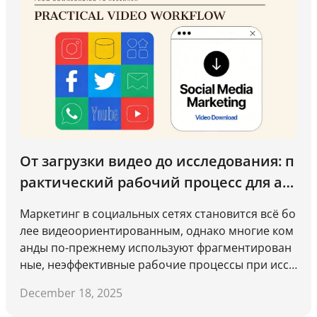
От загрузки видео до исследования: п
рактический рабочий процесс для ан
ализа видео в маркетинге в социальн
Маркетинг в социальных сетях становится всё бо
ых сетях
лее видеоориентированным, однако многие ком
анды по-прежнему используют фрагментирован
ные, неэффективные рабочие процессы при иссл
едовании видеоконтента. Просмотр видео непос
December 18, 2025
редственно на платформах, сохранение случайн
ых ссылок или опора исключительно на поверхн