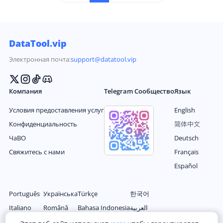
как 'ретрансляция'. Эта функция позволяет польз
ователям делиться контентом из других аккаунто
в на свой ленте, тем самым повышая вовлеченно
сть аудитории и предоставляя новое содержимо
DataTool.vip
е подписчикам.
Электронная почта:
support@datatool.vip
Компания
Telegram Сообщество
Язык
Условия предоставления услуг
English
Конфиденциальность
简体中文
ЧаВО
Deutsch
Свяжитесь с нами
Français
Español
Português
Українська
Türkçe
한국어
Italiano
Română
Bahasa Indonesia
العربية
Nederlands
Magyar
Filipino
日本语