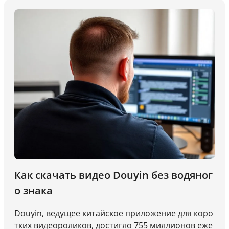
остные метрики часто приводят к предвзятым в
ыводам и потере времени. Эффективное исследо
вание видео — это не только поиск вдохновения.
Это систематическое понимание того, что работ
ает, почему это работает и как это можно повтор
ить.
Как скачать видео Douyin без водяног
о знака
Douyin, ведущее китайское приложение для коро
тких видеороликов, достигло 755 миллионов еже