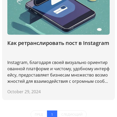
Как ретранслировать пост в Instagram
Instagram, благодаря своей визуально ориентир
ованной платформе и чистому, удобному интерф
ейсу, предоставляет бизнесам множество возмо
жностей для взаимодействия с огромным сообщ
еством пользователей, связываясь с аудиторией
October 29, 2024
через лайки, комментарии, репосты и даже прям
ые покупки. Подобно ретвиту в Twitter, который
может мгновенно увеличить ваш охват, Instagra
m предлагает аналогичную функцию, известную
ПРЕД
1
СЛЕДУЮЩИЙ