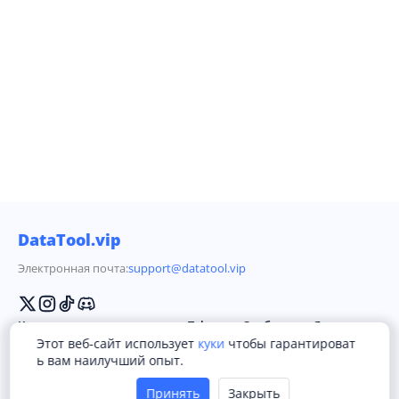
DataTool.vip
Электронная почта:
support@datatool.vip
Компания
Telegram Сообщество
Язык
Этот веб-сайт использует
куки
чтобы гарантироват
Условия предоставления услуг
English
ь вам наилучший опыт.
Конфиденциальность
简体中文
Принять
Закрыть