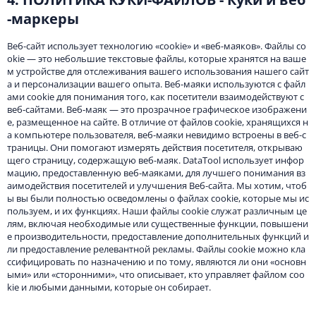
-маркеры
Веб-сайт использует технологию «cookie» и «веб-маяков». Файлы co
okie — это небольшие текстовые файлы, которые хранятся на ваше
м устройстве для отслеживания вашего использования нашего сайт
а и персонализации вашего опыта. Веб-маяки используются с файл
ами cookie для понимания того, как посетители взаимодействуют с
веб-сайтами. Веб-маяк — это прозрачное графическое изображени
е, размещенное на сайте. В отличие от файлов cookie, хранящихся н
а компьютере пользователя, веб-маяки невидимо встроены в веб-с
траницы. Они помогают измерять действия посетителя, открываю
щего страницу, содержащую веб-маяк. DataTool использует инфор
мацию, предоставленную веб-маяками, для лучшего понимания вз
аимодействия посетителей и улучшения Веб-сайта. Мы хотим, чтоб
ы вы были полностью осведомлены о файлах cookie, которые мы ис
пользуем, и их функциях. Наши файлы cookie служат различным це
лям, включая необходимые или существенные функции, повышени
е производительности, предоставление дополнительных функций и
ли предоставление релевантной рекламы. Файлы cookie можно кла
ссифицировать по назначению и по тому, являются ли они «основн
ыми» или «сторонними», что описывает, кто управляет файлом coo
kie и любыми данными, которые он собирает.