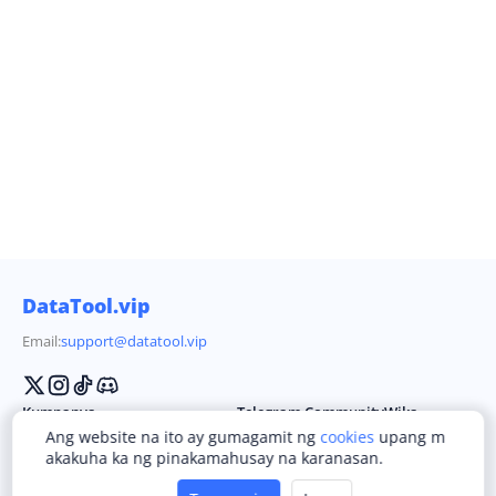
DataTool.vip
Email:
support@datatool.vip
Kumpanya
Telegram Community
Wika
Ang website na ito ay gumagamit ng
cookies
upang m
Mga Tuntunin ng Serbisyo
English
akakuha ka ng pinakamahusay na karanasan.
Patakarang Privacy
简体中文