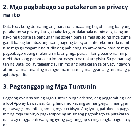
2. Mga pagbabago sa patakaran sa privacy
na ito
DataTool, kung dumating ang panahon, maaaring baguhin ang kanyang
patakaran sa privacy kung kinakailangan. Ilalathala namin ang isang anu
nsyo ng update sa pangunahing screen para sa mga abiso ng mga guma
gamit kapag lumabas ang isang bagong bersyon. Inirerekumenda nami
n sa mga gumagamit na suriin ang pahinang ito araw-araw para sa mga
pagbabago upang malaman nila ang mga paraan kung paano namin pr
otektahan ang personal na impormasyon na nakumpiska. Sa pamamagi
tan ng DataTool ay talagang suriin mo ang patakaran sa privacy ngayon
at muli at mananatiling malugod na maaaring mangyari ang anumang p
agbabago dito.
3. Pagtanggap ng Mga Tuntunin
Pagsang-ayon sa aming Mga Tuntunin ng Serbisyo, ang paggamit ng Dat
aTool App ay bawat isa. Kung hindi mo kayang sumang-ayon, mangyari
ng huwag gumamit ng aming mga serbisyo. Ang iyong patuloy na pagga
mit ng mga serbisyo pagkatapos ng anumang pagbabago sa patakaran
na ito ay magpapahiwatig ng iyong pagtanggap sa mga pagbabago na iy
on.