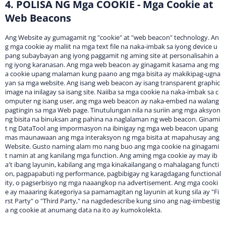
4. POLISA NG Mga COOKIE - Mga Cookie at
Web Beacons
Ang Website ay gumagamit ng "cookie" at "web beacon" technology. An
g mga cookie ay maliit na mga text file na naka-imbak sa iyong device u
pang subaybayan ang iyong paggamit ng aming site at personalisahin a
ng iyong karanasan. Ang mga web beacon ay ginagamit kasama ang mg
a cookie upang malaman kung paano ang mga bisita ay makikipag-ugna
yan sa mga website. Ang isang web beacon ay isang transparent graphic
image na inilagay sa isang site. Naiiba sa mga cookie na naka-imbak sa c
omputer ng isang user, ang mga web beacon ay naka-embed na walang
pagtingin sa mga Web page. Tinutulungan nila na suriin ang mga aksyon
ng bisita na binuksan ang pahina na naglalaman ng web beacon. Ginami
t ng DataTool ang impormasyon na ibinigay ng mga web beacon upang
mas maunawaan ang mga interaksyon ng mga bisita at mapahusay ang
Website. Gusto naming alam mo nang buo ang mga cookie na ginagami
t namin at ang kanilang mga function. Ang aming mga cookie ay may ib
a't ibang layunin, kabilang ang mga kinakailangang o mahalagang functi
on, pagpapabuti ng performance, pagbibigay ng karagdagang functional
ity, o pagserbisyo ng mga naaangkop na advertisement. Ang mga cooki
e ay maaaring ikategoriya sa pamamagitan ng layunin at kung sila ay "Fi
rst Party" o "Third Party," na nagdedescribe kung sino ang nag-iimbestig
a ng cookie at anumang data na ito ay kumokolekta.