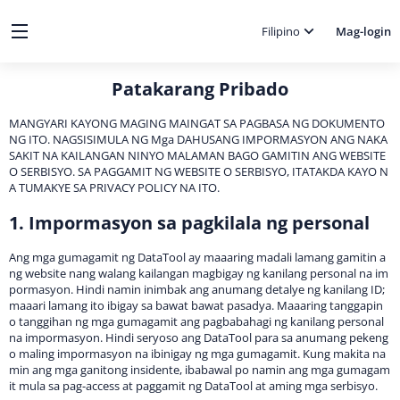
Filipino
Mag-login
Patakarang Pribado
MANGYARI KAYONG MAGING MAINGAT SA PAGBASA NG DOKUMENTO
NG ITO. NAGSISIMULA NG Mga DAHUSANG IMPORMASYON ANG NAKA
SAKIT NA KAILANGAN NINYO MALAMAN BAGO GAMITIN ANG WEBSITE
O SERBISYO. SA PAGGAMIT NG WEBSITE O SERBISYO, ITATAKDA KAYO N
A TUMAKYE SA PRIVACY POLICY NA ITO.
1. Impormasyon sa pagkilala ng personal
Ang mga gumagamit ng DataTool ay maaaring madali lamang gamitin a
ng website nang walang kailangan magbigay ng kanilang personal na im
pormasyon. Hindi namin inimbak ang anumang detalye ng kanilang ID;
maaari lamang ito ibigay sa bawat bawat pasadya. Maaaring tanggapin
o tanggihan ng mga gumagamit ang pagbabahagi ng kanilang personal
na impormasyon. Hindi seryoso ang DataTool para sa anumang pekeng
o maling impormasyon na ibinigay ng mga gumagamit. Kung makita na
min ang mga ganitong insidente, ibabawal po namin ang mga gumagam
it mula sa pag-access at paggamit ng DataTool at aming mga serbisyo.