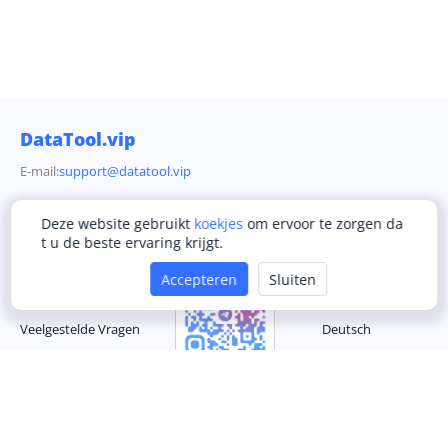
DataTool.vip
E-mail:
support@datatool.vip
Deze website gebruikt
koekjes
om ervoor te zorgen da
Bedrijf
Telegram Gemeenschap
Taal
t u de beste ervaring krijgt.
Servicevoorwaarden
English
Accepteren
Sluiten
Privacybeleid
简体中文
Veelgestelde Vragen
Deutsch
Neem contact met ons op
Français
Español
Português
Українська
Türkçe
한국어