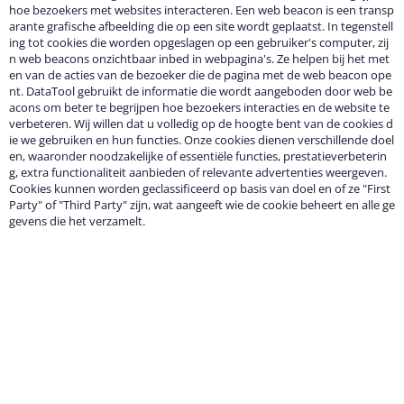
hoe bezoekers met websites interacteren. Een web beacon is een transp
arante grafische afbeelding die op een site wordt geplaatst. In tegenstell
ing tot cookies die worden opgeslagen op een gebruiker's computer, zij
n web beacons onzichtbaar inbed in webpagina's. Ze helpen bij het met
en van de acties van de bezoeker die de pagina met de web beacon ope
nt. DataTool gebruikt de informatie die wordt aangeboden door web be
acons om beter te begrijpen hoe bezoekers interacties en de website te
verbeteren. Wij willen dat u volledig op de hoogte bent van de cookies d
ie we gebruiken en hun functies. Onze cookies dienen verschillende doel
en, waaronder noodzakelijke of essentiële functies, prestatieverbeterin
g, extra functionaliteit aanbieden of relevante advertenties weergeven.
Cookies kunnen worden geclassificeerd op basis van doel en of ze "First
Party" of "Third Party" zijn, wat aangeeft wie de cookie beheert en alle ge
gevens die het verzamelt.