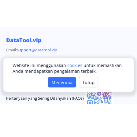
DataTool.vip
Email:
support@datatool.vip
Website ini menggunakan
cookies
untuk memastikan
Perusahaan
Komunitas Telegram
Anda mendapatkan pengalaman terbaik.
Ketentuan Layanan
Menerima
Tutup
Kebijakan Privasi
Pertanyaan yang Sering Ditanyakan (FAQs)
Hubungi Kami
Bahasa
English
Português
Українська
Türkçe
한국어
简体中文
Italiano
Română
Bahasa Indonesia
العربية