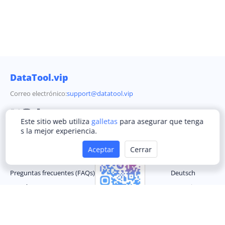
DataTool.vip
Correo electrónico:
support@datatool.vip
Este sitio web utiliza
galletas
para asegurar que tenga
Compañía
Comunidad de Telegram
Idioma
s la mejor experiencia.
Términos de Servicio
English
Aceptar
Cerrar
Política de Privacidad
简体中文
Preguntas frecuentes (FAQs)
Deutsch
Contáctenos
Français
Español