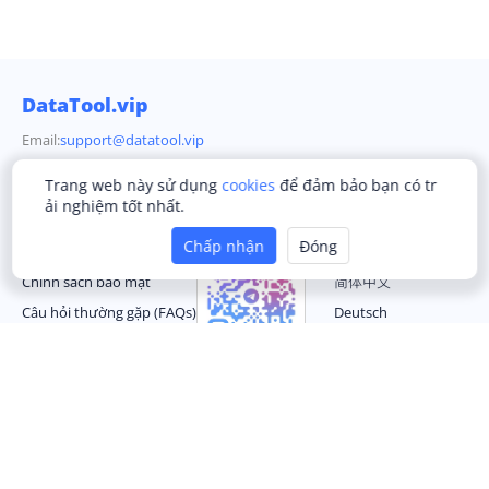
DataTool.vip
Email:
support@datatool.vip
Trang web này sử dụng
cookies
để đảm bảo bạn có tr
ải nghiệm tốt nhất.
Công ty
Cộng đồng Telegram
Ngôn ngữ
Chấp nhận
Đóng
Dịch Vụ Của Chúng Tôi
English
Chính sách bảo mật
简体中文
Câu hỏi thường gặp (FAQs)
Deutsch
Liên hệ chúng tôi
Français
Español
Português
Українська
Türkçe
한국어
Italiano
Română
Bahasa Indonesia
العربية