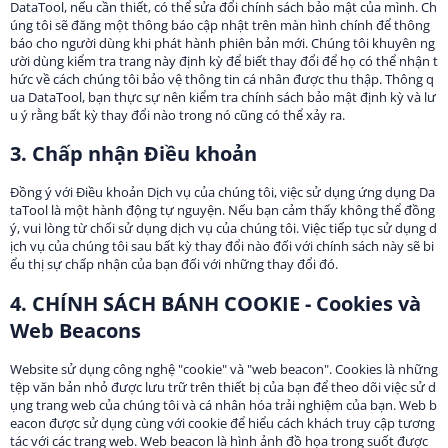
DataTool, nếu cần thiết, có thể sửa đổi chính sách bảo mật của mình. Ch
úng tôi sẽ đăng một thông báo cập nhật trên màn hình chính để thông
báo cho người dùng khi phát hành phiên bản mới. Chúng tôi khuyên ng
ười dùng kiểm tra trang này định kỳ để biết thay đổi để họ có thể nhận t
hức về cách chúng tôi bảo vệ thông tin cá nhân được thu thập. Thông q
ua DataTool, bạn thực sự nên kiểm tra chính sách bảo mật định kỳ và lư
u ý rằng bất kỳ thay đổi nào trong nó cũng có thể xảy ra.
3. Chấp nhận Điều khoản
Đồng ý với Điều khoản Dịch vụ của chúng tôi, việc sử dụng ứng dụng Da
taTool là một hành động tự nguyện. Nếu bạn cảm thấy không thể đồng
ý, vui lòng từ chối sử dụng dịch vụ của chúng tôi. Việc tiếp tục sử dụng d
ịch vụ của chúng tôi sau bất kỳ thay đổi nào đối với chính sách này sẽ bi
ểu thị sự chấp nhận của bạn đối với những thay đổi đó.
4. CHÍNH SÁCH BÁNH COOKIE - Cookies và
Web Beacons
Website sử dụng công nghệ "cookie" và "web beacon". Cookies là những
tệp văn bản nhỏ được lưu trữ trên thiết bị của bạn để theo dõi việc sử d
ụng trang web của chúng tôi và cá nhân hóa trải nghiệm của bạn. Web b
eacon được sử dụng cùng với cookie để hiểu cách khách truy cập tương
tác với các trang web. Web beacon là hình ảnh đồ họa trong suốt được