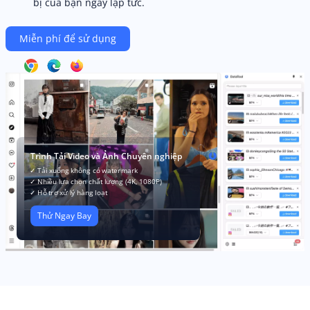
bị của bạn ngay lập tức.
Miễn phí để sử dụng
Trình Tải Video và Ảnh Chuyên nghiệp
✓ Tải xuống không có watermark
✓ Nhiều lựa chọn chất lượng (4K, 1080P)
✓ Hỗ trợ xử lý hàng loạt
Thử Ngay Bay