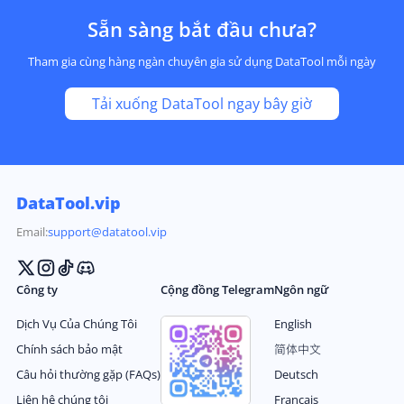
Sẵn sàng bắt đầu chưa?
Tham gia cùng hàng ngàn chuyên gia sử dụng DataTool mỗi ngày
Tải xuống DataTool ngay bây giờ
DataTool.vip
Email:
support@datatool.vip
Công ty
Cộng đồng Telegram
Ngôn ngữ
Dịch Vụ Của Chúng Tôi
English
Chính sách bảo mật
简体中文
Câu hỏi thường gặp (FAQs)
Deutsch
Liên hệ chúng tôi
Français