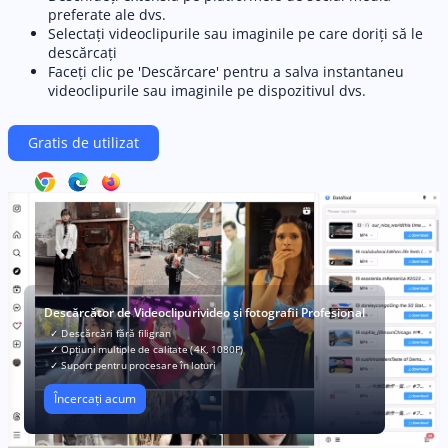
preferate ale dvs.
Selectați videoclipurile sau imaginile pe care doriți să le
descărcați
Faceți clic pe 'Descărcare' pentru a salva instantaneu
videoclipurile sau imaginile pe dispozitivul dvs.
Gratis de utilizat
Descărcător de Videoclipurivideo și fotografii Profesional
✓ Descărcări fără filigran
✓ Opțiuni multiple de calitate (4K, 1080P)
✓ Suport pentru procesare în loturi
Încercați acum