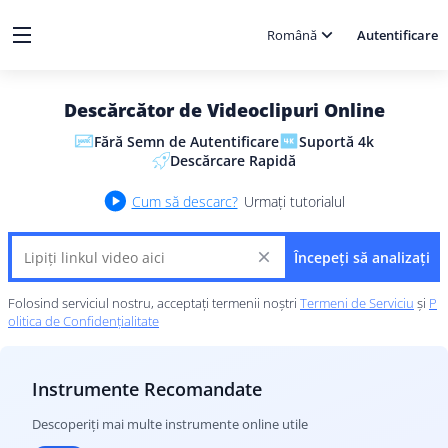
Română
Autentificare
Descărcător de Videoclipuri Online
Fără Semn de Autentificare
Suportă 4k
Descărcare Rapidă
Cum să descarc?
Urmați tutorialul
Începeți să analizați
Folosind serviciul nostru, acceptați termenii noștri
Termeni de Serviciu
și
P
olitica de Confidențialitate
Instrumente Recomandate
Descoperiți mai multe instrumente online utile