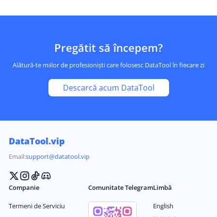
Pregătit să începem?
Alătură-te miilor de profesioniști care folosesc DataTool în fiecare zi
Descarcă acum DataTool
DataTool.vip
Email:
support@datatool.vip
Companie
Comunitate Telegram
Limbă
Termeni de Serviciu
English