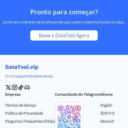
Pronto para começar?
Junte-se a milhares de profissionais que usam o DataTool todos os dias.
Baixe o DataTool Agora
DataTool.vip
Email:
support@datatool.vip
Empresa
Comunidade do Telegram
Idioma
Termos de Serviço
English
Política de Privacidade
简体中文
Perguntas Frequentes (FAQs)
Deutsch