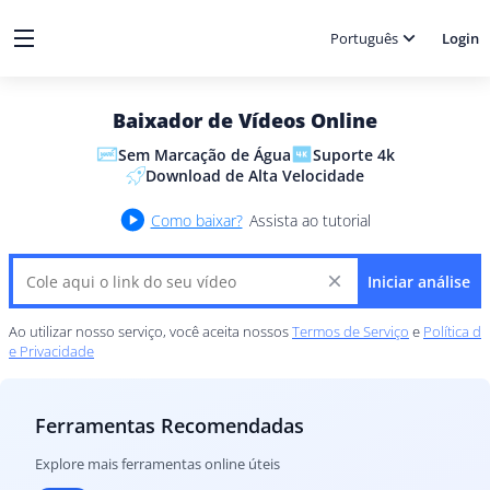
Português
Login
Baixador de Vídeos Online
Sem Marcação de Água
Suporte 4k
Download de Alta Velocidade
Como baixar?
Assista ao tutorial
Iniciar análise
Ao utilizar nosso serviço, você aceita nossos
Termos de Serviço
e
Política d
e Privacidade
Ferramentas Recomendadas
Explore mais ferramentas online úteis