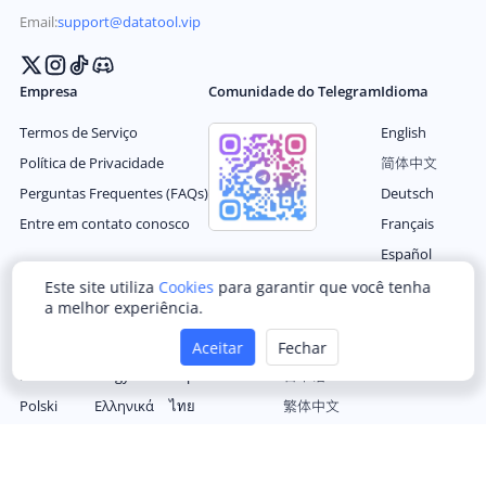
Email:
support@datatool.vip
Empresa
Comunidade do Telegram
Idioma
Termos de Serviço
English
Política de Privacidade
简体中文
Perguntas Frequentes (FAQs)
Deutsch
Entre em contato conosco
Français
Español
Este site utiliza
Cookies
para garantir que você tenha
a melhor experiência.
Português
Українська
Türkçe
한국어
Italiano
Română
Bahasa Indonesia
العربية
Aceitar
Fechar
Nederlands
Magyar
Filipino
日本语
Polski
Ελληνικά
ไทย
繁体中文
Русский
Čeština
tiếng Việt
© 2024 DataTool Data Inc. Todos os direitos reservados.