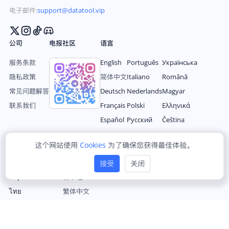
电子邮件:
support@datatool.vip
公司
电报社区
语言
服务条款
English
Português
Українська
隐私政策
简体中文
Italiano
Română
常见问题解答
Deutsch
Nederlands
Magyar
联系我们
Français
Polski
Ελληνικά
Español
Русский
Čeština
这个网站使用
Cookies
为了确保您获得最佳体验。
Türkçe
한국어
Bahasa Indonesia
العربية
接受
关闭
Filipino
日本语
ไทย
繁体中文
tiếng Việt
© 2024 DataTool Data Inc. 版权所有。