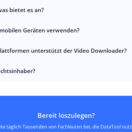
was bietet es an?
f mobilen Geräten verwenden?
attformen unterstützt der Video Downloader?
echtsinhaber?
Bereit loszulegen?
ete täglich Tausenden von Fachleuten bei, die DataTool nutz