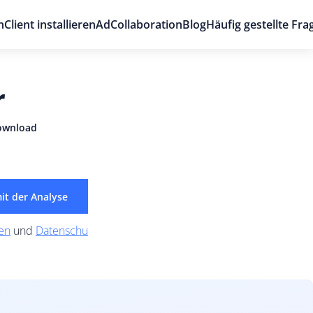
n
Client installieren
AdCollaboration
Blog
Häufig gestellte Fra
r
ownload
it der Analyse
en
und
Datenschu