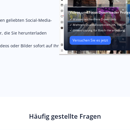
Videos und Fotos Downloader Profes
✓ Wasserzeichenfreie Downloads
ren geliebten Social-Media-
✓ Mehrere Qualitätsoptionen (4K, 1080P)
✓ Unterstützung für Batch-Verarbeitung
r, die Sie herunterladen
Versuchen Sie es jetzt
deos oder Bilder sofort auf Ihr
Häufig gestellte Fragen