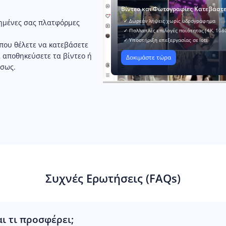
Βίντεο και Φωτογραφίες Κατεβάστ
✓ Δωρεάν λήψεις χωρίς υδρογράφημα
πημένες σας πλατφόρμες
✓ Πολλαπλές επιλογές ποιότητας (4K, 108
✓ Υποστήριξη επεξεργασίας σε lots
ς που θέλετε να κατεβάσετε
α αποθηκεύσετε τα βίντεο ή
Δοκιμάστε τώρα
έσως.
Συχνές Ερωτήσεις (FAQs)
αι τι προσφέρει;