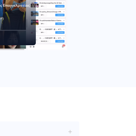
ες Επαγγελματίας
0P)