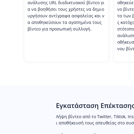
ανάλυσης URL διαδικτυακού βίντεο γι
οθηκεύε
α να βοηθήσει τους χρήστες να δημιο
νο βίντ
υργήσουν αντίγραφα ασφαλείας και ν
τα των 
α αποθηκεύσουν τα αγαπημένα τους
ς κατόχο
βίντεο για προσωπική συλλογή.
στότοπο
ανάλυση
οθήκευσ
νου βίντ
Εγκατάσταση Επέκτασης
Λήψη βίντεο από το Twitter, Tiktok, In
ι αποθήκευσή τους απευθείας στο συ