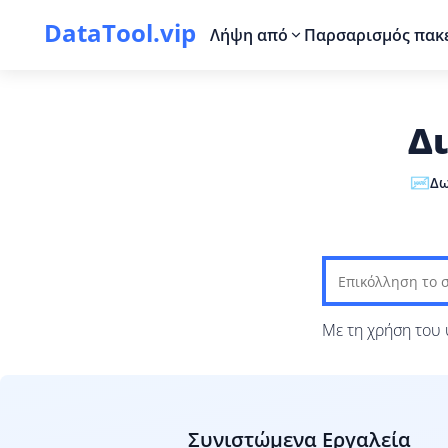
DataTool.vip
Λήψη από
Παρσαρισμός πακ
Δ
Δω
Με τη χρήση του
Συνιστώμενα Εργαλεία