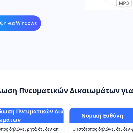
ψη για Windows
λωση Πνευματικών Δικαιωμάτων για 
λωση Πνευματικών Δικ
Νομική Ευθύνη
ωμάτων
οπος δηλώνει ρητά ότι δεν απ
Ο ιστότοπος δηλώνει ότι δεν 