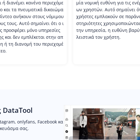
ι ή διανέμει κανένα περιεχόμε
μία νομική ευθύνη για τις ενέ
εο και τα πνευματικά δικαιώμα
ων χρηστών. Αυτό σημαίνει ότ
βίντεο ανήκουν στους νόμιμου
χρήστες εμπλακούν σε παράν
υς τους. Αυτό σημαίνει ότι ο ι
στηριότητες χρησιμοποιώντα
ς προσφέρει μόνο υπηρεσίες
την υπηρεσία, η ευθύνη βαρύ
ς και δεν εμπλέκεται στην απ
λειστικά τον χρήστη.
η ή τη διανομή του περιεχομέ
εο.
 DataTool
stagram, onlyfans, Facebook κα
σκευάσμα σας.