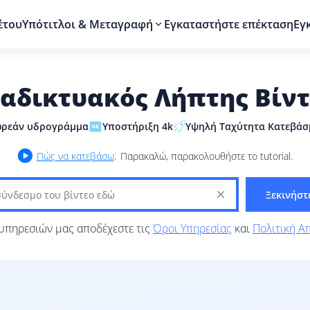
έτου
Υπότιτλοι & Μεταγραφή
Εγκαταστήστε επέκταση
Εγ
ιαδικτυακός Λήπτης Βίντ
ρεάν υδρογράμμα
Υποστήριξη 4k
Υψηλή Ταχύτητα Κατεβάσ
Πώς να κατεβάσω;
Παρακαλώ, παρακολουθήστε το tutorial.
Ξεκινήστ
 υπηρεσιών μας αποδέχεστε τις
Όροι Υπηρεσίας
και
Πολιτική Α