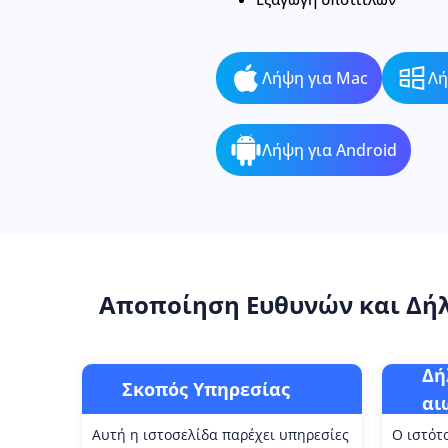
Λήψη για Mac
Λή
Λήψη για Android
Αποποίηση Ευθυνών και Δή
Δή
Σκοπός Υπηρεσίας
αι
Αυτή η ιστοσελίδα παρέχει υπηρεσίες
Ο ιστότ