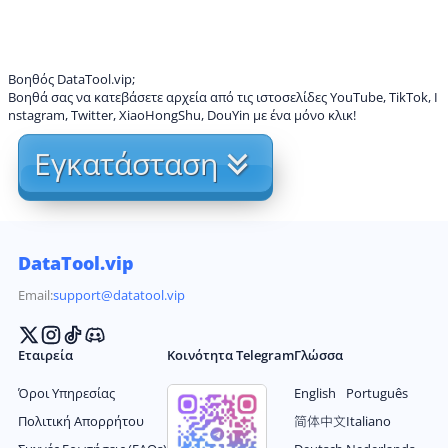
Βοηθός DataTool.vip;
Βοηθά σας να κατεβάσετε αρχεία από τις ιστοσελίδες YouTube, TikTok, I
nstagram, Twitter, XiaoHongShu, DouYin με ένα μόνο κλικ!
Εγκατάσταση
DataTool.vip
Email:
support@datatool.vip
Εταιρεία
Κοινότητα Telegram
Γλώσσα
Όροι Υπηρεσίας
English
Português
Πολιτική Απορρήτου
简体中文
Italiano