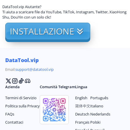
DataTool.vip Aiutante?
Ti aiuta a scaricare file da YouTube, TikTok, Instagram, Twitter, XiaoHong
Shu, DouYin con un solo clic!
INSTALLAZIONE
DataTool.vip
Email:
support@datatool.vip
Azienda
Comunità Telegram
Lingua
Termini di Servizio
English
Português
Politica sulla Privacy
简体中文
Italiano
FAQs
Deutsch
Nederlands
Contattaci
Français
Polski