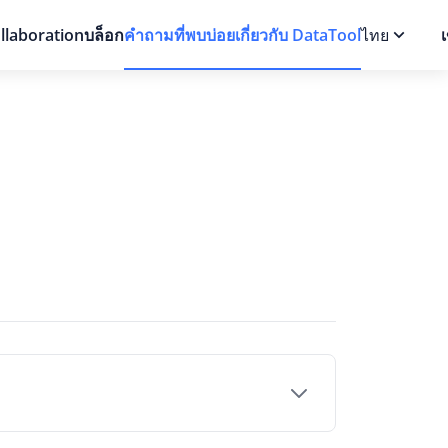
llaboration
บล็อก
คำถามที่พบบ่อยเกี่ยวกับ DataTool
ไทย
เ