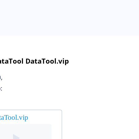
 DataTool DataTool.vip
,
: