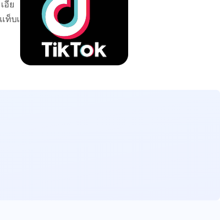
เอีย
แท็บเ