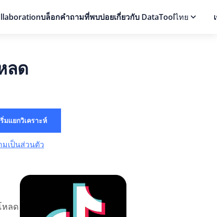
llaboration
บล็อก
คำถามที่พบบ่อยเกี่ยวกับ DataTool
ไทย
เ
โหลด
เริ่มแยกวิเคราะห์
มเป็นส่วนตัว
์โหลด