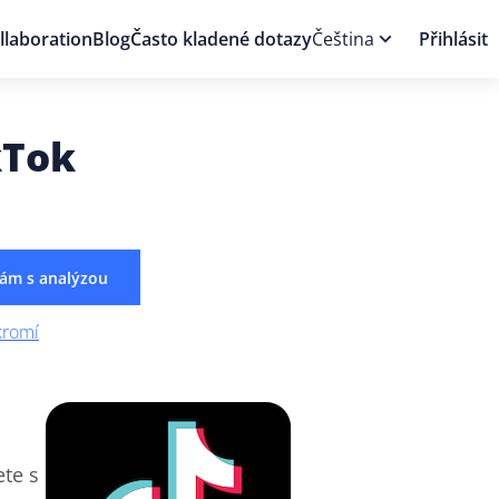
llaboration
Blog
Často kladené dotazy
Čeština
Přihlásit
kTok
nám s analýzou
kromí
ete s