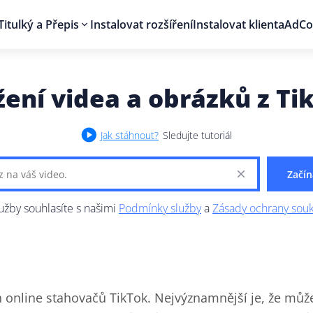
Titulký a Přepis
Instalovat rozšíření
Instalovat klienta
AdCo
žení videa a obrázků z Ti
Jak stáhnout?
Sledujte tutoriál
Začí
žby souhlasíte s našimi
Podmínky služby
a
Zásady ochrany sou
h online stahovačů TikTok. Nejvýznamnější je, že můž