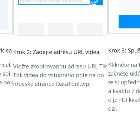
videa
Krok 3: Spu
Krok 2: Zadejte adresu URL videa
chcet
Klikněte na 
Vložte zkopírovanou adresu URL Tik
 sdíl
začněte ukl
Tok videa do vstupního pole na do
a pok
te si upřed
movské stránce DataTool.vip.
a kvalitu z
e je HD kval
ozí.