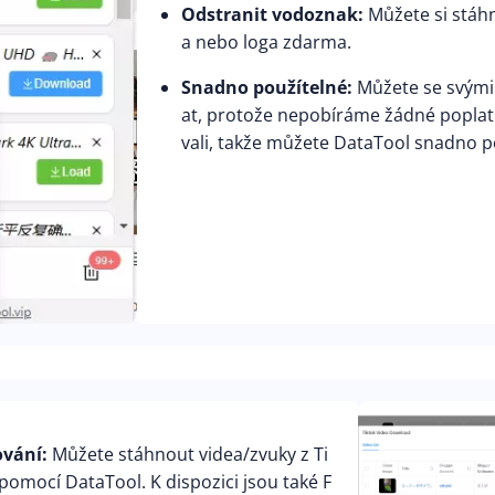
Odstranit vodoznak:
Můžete si stáhn
a nebo loga zdarma.
Snadno použítelné:
Můžete se svými 
at, protože nepobíráme žádné poplat
vali, takže můžete DataTool snadno p
ování:
Můžete stáhnout videa/zvuky z Ti
pomocí DataTool. K dispozici jsou také F