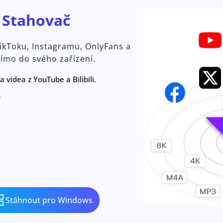
o
Stahovač
TikToku, Instagramu, OnlyFans a
římo do svého zařízení.
 videa z YouTube a Bilibili.
í
Stáhnout pro Windows