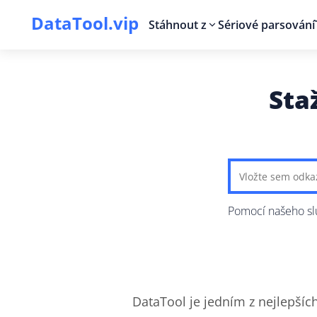
DataTool.vip
Stáhnout z
Sériové parsování
Sta
Pomocí našeho slu
DataTool je jedním z nejlepšíc