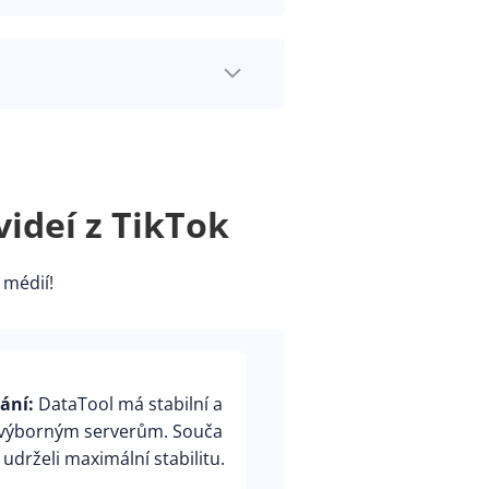
ideí z TikTok
 médií!
ání:
DataTool má stabilní a
m výborným serverům. Souča
drželi maximální stabilitu.