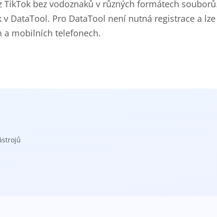
 z TikTok bez vodoznaků v různých formátech souborů
4k v DataTool. Pro DataTool není nutná registrace a lze 
h a mobilních telefonech.
ástrojů