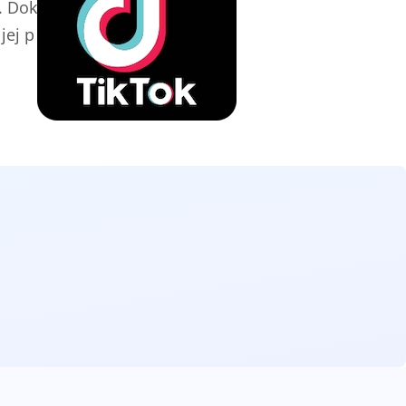
. Dok
jej p