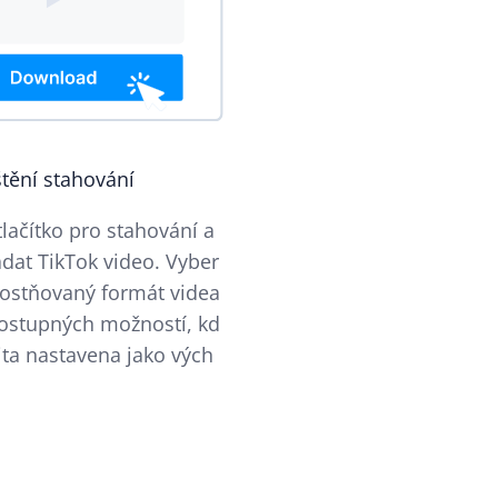
štění stahování
tlačítko pro stahování a
ádat TikTok video. Vyber
nostňovaný formát videa
 dostupných možností, kd
ita nastavena jako vých