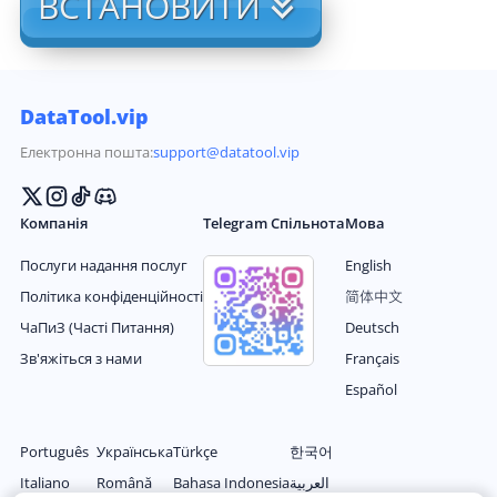
ВСТАНОВИТИ
DataTool.vip
Електронна пошта:
support@datatool.vip
Компанія
Telegram Спільнота
Мова
Послуги надання послуг
English
Політика конфіденційності
简体中文
ЧаПиЗ (Часті Питання)
Deutsch
Зв'яжіться з нами
Français
Español
Português
Українська
Türkçe
한국어
Italiano
Română
Bahasa Indonesia
العربية