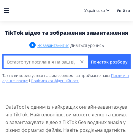
Українська
Увійти
TikTok відео та зображення завантаження
Як завантажити?
Дивіться урочись
Початок розбору
Так як ви користуєтеся нашим сервісом, ви приймаєте наші
Послуги н
адання послуг
і
Політика конфіденційності
DataTool є одним із найкращих онлайн-завантажува
чів TikTok. Найголовніше, ви можете легко та швидк
о завантажувати відео з TikTok без водяних знаків у
різних форматах файлів. Навіть роздільна здатність