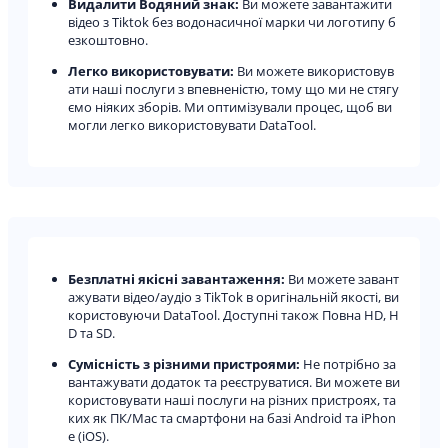
Видалити Водяний знак:
Ви можете завантажити
відео з Tiktok без водонасичної марки чи логотипу б
езкоштовно.
Легко використовувати:
Ви можете використовув
ати наші послуги з впевненістю, тому що ми не стягу
ємо ніяких зборів. Ми оптимізували процес, щоб ви
могли легко використовувати DataTool.
Безплатні якісні завантаження:
Ви можете завант
ажувати відео/аудіо з TikTok в оригінальній якості, ви
користовуючи DataTool. Доступні також Повна HD, H
D та SD.
Сумісність з різними пристроями:
Не потрібно за
вантажувати додаток та реєструватися. Ви можете ви
користовувати наші послуги на різних пристроях, та
ких як ПК/Mac та смартфони на базі Android та iPhon
e (iOS).