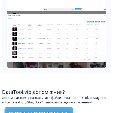
DataTool.vip допоміжник?
Допомагає вам завантажувати файли з YouTube, TikTok, Instagram, T
witter, XiaoHongShu, DouYin веб-сайтів одним клацанням!