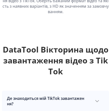
ня відео з TikTok. Оберіть бажаний формат відео та які
сть з наявних варіантів, з HD як значенням за замовчу
ванням.
DataTool Вікторина щодо
завантаження відео з Tik
Tok
Де знаходиться мій TikTok завантажен
ня?