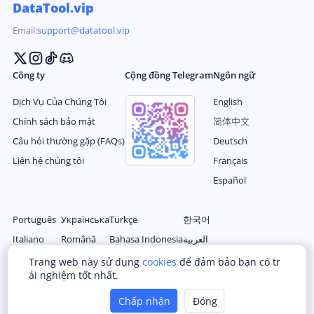
DataTool.vip
Email:
support@datatool.vip
Công ty
Cộng đồng Telegram
Ngôn ngữ
Dịch Vụ Của Chúng Tôi
English
Chính sách bảo mật
简体中文
Câu hỏi thường gặp (FAQs)
Deutsch
Liên hệ chúng tôi
Français
Español
Português
Українська
Türkçe
한국어
Italiano
Română
Bahasa Indonesia
العربية
Nederlands
Magyar
Filipino
日本语
Trang web này sử dụng
cookies
để đảm bảo bạn có tr
ải nghiệm tốt nhất.
Polski
Ελληνικά
ไทย
繁体中文
Русский
Čeština
tiếng Việt
Chấp nhận
Đóng