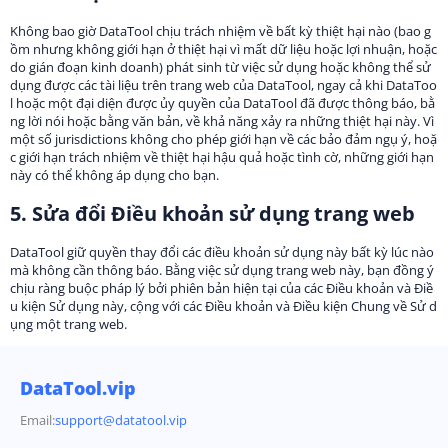
Không bao giờ DataTool chịu trách nhiệm về bất kỳ thiệt hại nào (bao g
ồm nhưng không giới hạn ở thiệt hại vì mất dữ liệu hoặc lợi nhuận, hoặc
do gián đoạn kinh doanh) phát sinh từ việc sử dụng hoặc không thể sử
dụng được các tài liệu trên trang web của DataTool, ngay cả khi DataToo
l hoặc một đại diện được ủy quyền của DataTool đã được thông báo, bằ
ng lời nói hoặc bằng văn bản, về khả năng xảy ra những thiệt hại này. Vì
một số jurisdictions không cho phép giới hạn về các bảo đảm ngụ ý, hoặ
c giới hạn trách nhiệm về thiệt hại hậu quả hoặc tình cờ, những giới hạn
này có thể không áp dụng cho bạn.
5. Sửa đổi Điều khoản sử dụng trang web
DataTool giữ quyền thay đổi các điều khoản sử dụng này bất kỳ lúc nào
mà không cần thông báo. Bằng việc sử dụng trang web này, bạn đồng ý
chịu ràng buộc pháp lý bởi phiên bản hiện tại của các Điều khoản và Điề
u kiện Sử dụng này, cộng với các Điều khoản và Điều kiện Chung về Sử d
ụng một trang web.
DataTool.vip
Email:
support@datatool.vip