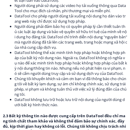
ết bạn dán vào DataTool).
Người dùng phải sử dụng các video họ tải xuống thông qua Data
Tool cho mục đích cá nhân, phi thương mại và miễn phí.
DataTool cho phép người dùng tải xuống nội dung họ dán vào tr
ang web này chỉ được sử dụng hợp pháp.
Người dùng phải đảm bảo họ có quyền pháp lý cần thiết tuân th
ủ các luật áp dụng và bảo vệ quyền sở hữu trí tuệ của mình về nộ
i dung họ đăng tải. DataTool chỉ trình diễn nội dung "nguyên bản"
mà người dùng đã tải lên các trang web, trang hoặc mạng xã hội c
ủa nhà cung cấp dịch vụ.
DataTool không thể xác minh tính hợp pháp hoặc không hợp ph
áp của bất kỳ nội dung nào. Ngoài ra, DataTool không có nghĩa v
ụ nào để xác minh tính hợp pháp hoặc không hợp pháp của bất k
ỳ nội dung/thông tin nào. Nhưng nếu nó phát hiện ra vi phạm, n
ó sẽ cấm người dùng truy cập và sử dụng dịch vụ của DataTool.
Chúng tôi khuyến khích và cảm ơn bạn vì đã thông báo cho chún
g tôi về bất kỳ lạm dụng, sự ám chỉ không chính xác, sử dụng trái
phép, vi phạm và không tuân thủ với việc xử lý đúng đắn của chú
ng tôi.
DataTool không lưu trữ hoặc lưu trữ nội dung của người dùng d
ưới bất kỳ hình thức nào.
2.3 Bất kỳ thông tin nào được cung cấp trên DataTool đều chỉ ma
ng tính chất tham khảo và không thể đảm bảo sự chính xác, đầy
đủ, kịp thời gian hay không có lỗi. Chúng tôi không chịu trách nhi