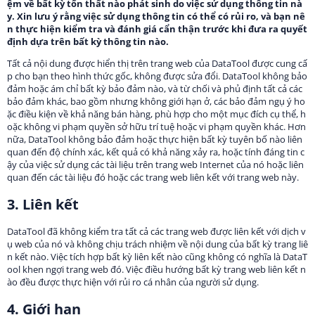
ệm về bất kỳ tổn thất nào phát sinh do việc sử dụng thông tin nà
y. Xin lưu ý rằng việc sử dụng thông tin có thể có rủi ro, và bạn nê
n thực hiện kiểm tra và đánh giá cẩn thận trước khi đưa ra quyết
định dựa trên bất kỳ thông tin nào.
Tất cả nội dung được hiển thị trên trang web của DataTool được cung cấ
p cho bạn theo hình thức gốc, không được sửa đổi. DataTool không bảo
đảm hoặc ám chỉ bất kỳ bảo đảm nào, và từ chối và phủ định tất cả các
bảo đảm khác, bao gồm nhưng không giới hạn ở, các bảo đảm ngụ ý ho
ặc điều kiện về khả năng bán hàng, phù hợp cho một mục đích cụ thể, h
oặc không vi phạm quyền sở hữu trí tuệ hoặc vi phạm quyền khác. Hơn
nữa, DataTool không bảo đảm hoặc thực hiện bất kỳ tuyên bố nào liên
quan đến độ chính xác, kết quả có khả năng xảy ra, hoặc tính đáng tin c
ậy của việc sử dụng các tài liệu trên trang web Internet của nó hoặc liên
quan đến các tài liệu đó hoặc các trang web liên kết với trang web này.
3. Liên kết
DataTool đã không kiểm tra tất cả các trang web được liên kết với dịch v
ụ web của nó và không chịu trách nhiệm về nội dung của bất kỳ trang liê
n kết nào. Việc tích hợp bất kỳ liên kết nào cũng không có nghĩa là DataT
ool khen ngợi trang web đó. Việc điều hướng bất kỳ trang web liên kết n
ào đều được thực hiện với rủi ro cá nhân của người sử dụng.
4. Giới hạn