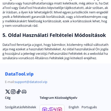
sználata vagy használhatatlansága miatt keletkezik, még akkor is, ha Dat
aTool vagy DataTool hivatalos képviselője tájékoztatott, akár szóban, ak
ár írásban, a ilyen kár lehetségéről. Mivel egyes jurisdikciók nem engedél
yezik a feltételezett garanciák korlátozását, vagy a következményes vag
y mellékkárakért felelősség korlátozását, ezek a korlátozások lehet, hog
y nem vonatkoznak rád.
5. Oldal Használati Feltételei Módosítások
DataTool fenntartja a jogot, hogy bármikor, közlemény nélkül változtath
atja meg ezeket a használati feltételeket. Az oldal használatával Ön jogila
g hozzájárul a jelenlegi verziójú Felhasználási Feltételek és a weboldal ha
sználatára vonatkozó Általános Feltételek jogi kötelező erejéhez.
DataTool.vip
E-mail:
support@datatool.vip
Cég
Telegram Közösség
Nyelv
Szolgáltatásfeltételek
English
Português