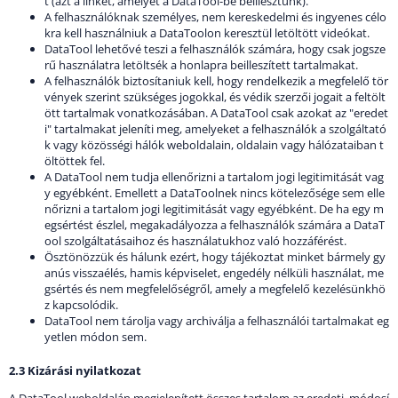
t (azt a linket, amelyet a DataTool-be beillesztünk).
A felhasználóknak személyes, nem kereskedelmi és ingyenes célo
kra kell használniuk a DataToolon keresztül letöltött videókat.
DataTool lehetővé teszi a felhasználók számára, hogy csak jogsze
rű használatra letöltsék a honlapra beilleszített tartalmakat.
A felhasználók biztosítaniuk kell, hogy rendelkezik a megfelelő tör
vények szerint szükséges jogokkal, és védik szerzői jogait a feltölt
ött tartalmak vonatkozásában. A DataTool csak azokat az "eredet
i" tartalmakat jeleníti meg, amelyeket a felhasználók a szolgáltató
k vagy közösségi hálók weboldalain, oldalain vagy hálózataiban t
öltöttek fel.
A DataTool nem tudja ellenőrizni a tartalom jogi legitimitását vag
y egyébként. Emellett a DataToolnek nincs kötelezősége sem elle
nőrizni a tartalom jogi legitimitását vagy egyébként. De ha egy m
egsértést észlel, megakadályozza a felhasználók számára a DataT
ool szolgáltatásaihoz és használatukhoz való hozzáférést.
Ösztönözzük és hálunk ezért, hogy tájékoztat minket bármely gy
anús visszaélés, hamis képviselet, engedély nélküli használat, me
gsértés és nem megfelelőségről, amely a megfelelő kezelésünkhö
z kapcsolódik.
DataTool nem tárolja vagy archiválja a felhasználói tartalmakat eg
yetlen módon sem.
2.3 Kizárási nyilatkozat
A DataTool weboldalán megjelenített összes tartalom az eredeti, módosí