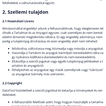
feltételeket a változtatásokkal együtt.
2. Szellemi tulajdon
2.1 Használati Licenc
Mindazonáltal engedélyt adunk a felhasználóknak, hogy ideiglenesen let
öltsék a Tartalmat és az Anyagot egyszer, csak személyes és nem keresk
edelmi átmeneti megtekintési célokra. Ez egy engedély adománya, nem
pedig a tulajdonjog átruházása, és ezen engedély alatt nem teheted:
Módosítsa, változtassa meg, közreadja vagy másolja a anyagokat.
Használja a Tartalom és anyagok bármilyen kereskedelmi célra va
gy nyilvános kiállításra (kereskedelmi és nem-kereskedelmi).
Eltávolítja a szerzői jogokat vagy egyéb tulajdonjog-jelöléseket a t
artalom és anyagokról.
Áthelyezheti az anyagokat egy másik személynek vagy "tükrözze"
az anyagokat bármely más szerveren.
2.2 Copyright
DataTool tiszteletbeli a szerzői jogokkal és betartja a törvényeket és ren
deleteket.
A felhasználók felelősek azért, hogy hogyan használják a tartalma