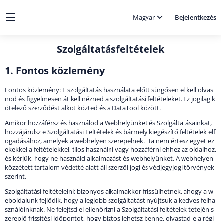
Magyar
Bejelentkezés
Szolgáltatásfeltételek
1. Fontos közlemény
Fontos közlemény: E szolgáltatás használata előtt sürgősen el kell olvas
nod és figyelmesen át kell nézned a szolgáltatási feltételeket. Ez jogilag k
ötelező szerződést alkot közted és a DataTool között.
Amikor hozzáférsz és használod a Webhelyünket és Szolgáltatásainkat,
hozzájárulsz e Szolgáltatási Feltételek és bármely kiegészítő feltételek elf
ogadásához, amelyek a webhelyen szerepelnek. Ha nem értesz egyet ez
ekekkel a feltételekkel, tilos használni vagy hozzáférni ehhez az oldalhoz,
és kérjük, hogy ne használd alkalmazást és webhelyünket. A webhelyen
közzétett tartalom védetté alatt áll szerzői jogi és védjegyjogi törvények
szerint.
Szolgáltatási feltételeink bizonyos alkalmakkor frissülhetnek, ahogy a w
eboldalunk fejlődik, hogy a legjobb szolgáltatást nyújtsuk a kedves felha
sználóinknak. Ne felejtsd el ellenőrizni a Szolgáltatási feltételek tetején s
zereplő frissítési időpontot, hogy biztos lehetsz benne, olvastad-e a régi