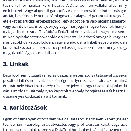
tás nélküli formájában kerül hozzád. A DataTool nem vállalja fel semmily
en kifejezett vagy alapvető garanciát, és ezen keresztül minden más gar
anciát, beleértve de nem kizárólagosan az alapvető garanciákat vagy felt
ételeket az árucikk értékességéről, egy adott célra való alkalmasságáról
vagy az intelektuális tulajdonjog vagy más jogok megsértésének hiányár
ól, tagadja és kizárja. Továbbá a DataTool nem vállalja fel vagy tesz sem
milyen nyilatkozatot a weboldalon keresztül elérhető anyagok, vagy eze
n anyagokhoz kapcsolódóan, vagy a weboldalra linkelt egyéb weboldala
kra vonatkozóan a használatuk pontossága, valószínű eredményei vagy
megbízhatósága kapcsolatban.
3. Linkek
DataTool nem vizsgálta meg az összes a webes szolgáltatásával összeka
pcsolt oldalt és nem vállal felelősséget az ilyen kapcsolt oldalak tartalmá
ért. Bármely hivatkozás beépítése nem jelenti, hogy DataTool ajánlani kí
vánja az oldalt. Bármely ilyen kapcsolt webhely böngészése a felhasznál
ó személyes kockázata alatt történik.
4. Korlátozások
Egyik körülmények között sem felelős DataTool bármilyen kárért (beleér
tve, de nem kizárólag, az adatvesztés vagy profitvesztés kárát, vagy üzle
ti megszakítás miatt), amely a DataTool honlapján található anyagok ha