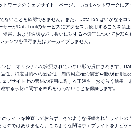
ットワークのウェブサイト、ページ、またはネットワークにア
そうでないことを確認できません。また、DataToolはいかな
ザーがDataToolのサービスにアクセスし使用することを禁
、侵害、および適切な取り扱いに対する不遵守についてお知ら
ーコンテンツを保存またはアーカイブしません。
テンツは、オリジナルの変更されていない形で提供されます。Da
用品性、特定目的への適合性、知的財産権の侵害や他の権利違
ットウェブサイト上の素材の使用に関する正確さ、おそらく結果
関連する素材に関する表現を行わないことを保証します。
すべてのサイトを検査しておらず、そのような接続されたサイト
味するものではありません。このような関連ウェブサイトをナビ