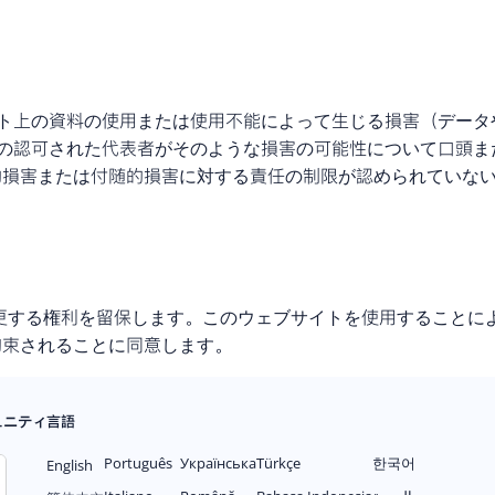
ウェブサイト上の資料の使用または使用不能によって生じる損害（
aToolの認可された代表者がそのような損害の可能性について
的損害または付随的損害に対する責任の制限が認められていな
を変更する権利を留保します。このウェブサイトを使用すること
拘束されることに同意します。
ミュニティ
言語
Português
Українська
Türkçe
한국어
English