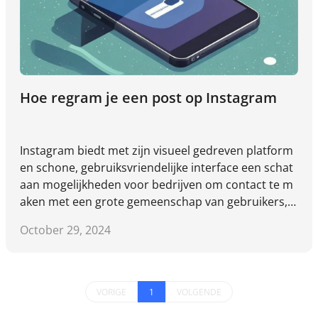
Hoe regram je een post op Instagram
Instagram biedt met zijn visueel gedreven platform
en schone, gebruiksvriendelijke interface een schat
aan mogelijkheden voor bedrijven om contact te m
aken met een grote gemeenschap van gebruikers, v
erbinding te maken met hun publiek via likes, reacti
October 29, 2024
es, delen en zelfs directe aankopen. Net als retweet
en op Twitter, wat uw bereik onmiddellijk kan vergr
oten, biedt Instagram een soortgelijke functie die b
ekend staat als 'regramming'. Deze functionaliteit st
VORIGE
1
VOLGENDE
elt gebruikers in staat om inhoud van andere accou