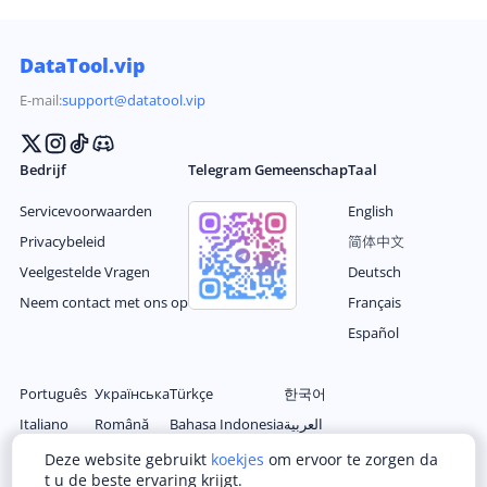
nts te delen op hun eigen feed, waardoor de betrok
kenheid van het publiek wordt verhoogd en nieuwe
inhoud wordt aangeboden aan volgers.
DataTool.vip
E-mail:
support@datatool.vip
Bedrijf
Telegram Gemeenschap
Taal
Servicevoorwaarden
English
Privacybeleid
简体中文
Veelgestelde Vragen
Deutsch
Neem contact met ons op
Français
Español
Português
Українська
Türkçe
한국어
Italiano
Română
Bahasa Indonesia
العربية
Nederlands
Magyar
Filipino
日本语
Deze website gebruikt
koekjes
om ervoor te zorgen da
t u de beste ervaring krijgt.
Polski
Ελληνικά
ไทย
繁体中文