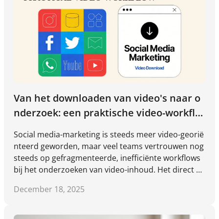
Van het downloaden van video's naar o
nderzoek: een praktische video-workflo
w voor social media-marketing
Social media-marketing is steeds meer video-georië
nteerd geworden, maar veel teams vertrouwen nog
steeds op gefragmenteerde, inefficiënte workflows
bij het onderzoeken van video-inhoud. Het direct be
kijken van video's op platforms, het opslaan van will
December 18, 2025
ekeurige links of het alleen vertrouwen op oppervla
kkige metrieken leidt vaak tot vooringenomen concl
usies en verspilde tijd. Effectieve videoresearch gaa