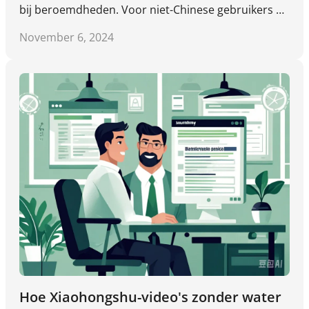
bij beroemdheden. Voor niet-Chinese gebruikers bi
eden derde partijtools zoals DataTool toegang tot e
November 6, 2024
n het downloaden van watermerkvrije video's.
Hoe Xiaohongshu-video's zonder water