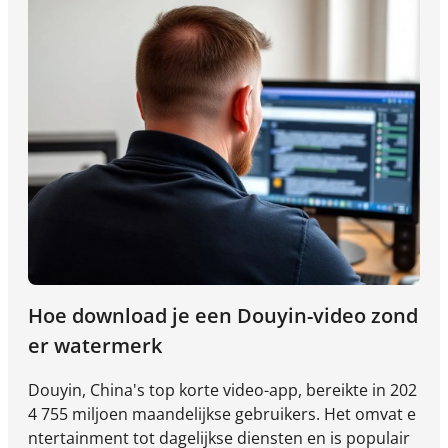
t niet alleen om inspiratie. Het gaat erom systemati
sch te begrijpen wat werkt, waarom het werkt en ho
e het kan worden gerepliceerd.
Hoe download je een Douyin-video zond
er watermerk
Douyin, China's top korte video-app, bereikte in 202
4 755 miljoen maandelijkse gebruikers. Het omvat e
ntertainment tot dagelijkse diensten en is populair