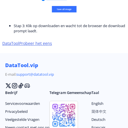
Stap 3: Klik op downloaden en wacht tot de browser de download
prompt laadt.
DataTool
Probeer het eens
DataTool.vip
E-mail:
support@datatool.vip
Bedrijf
Telegram Gemeenschap
Taal
Servicevoorwaarden
English
Privacybeleid
简体中文
Veelgestelde Vragen
Deutsch
Neem contact met ons op
Français