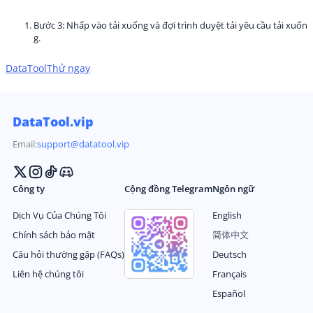
Bước 3: Nhấp vào tải xuống và đợi trình duyệt tải yêu cầu tải xuốn
g.
DataTool
Thử ngay
DataTool.vip
Email:
support@datatool.vip
Công ty
Cộng đồng Telegram
Ngôn ngữ
Dịch Vụ Của Chúng Tôi
English
Chính sách bảo mật
简体中文
Câu hỏi thường gặp (FAQs)
Deutsch
Liên hệ chúng tôi
Français
Español