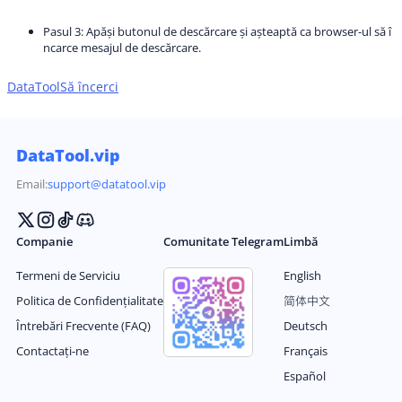
Pasul 3: Apăși butonul de descărcare și așteaptă ca browser-ul să î
ncarce mesajul de descărcare.
DataTool
Să încerci
DataTool.vip
Email:
support@datatool.vip
Companie
Comunitate Telegram
Limbă
Termeni de Serviciu
English
Politica de Confidențialitate
简体中文
Întrebări Frecvente (FAQ)
Deutsch
Contactați-ne
Français
Español