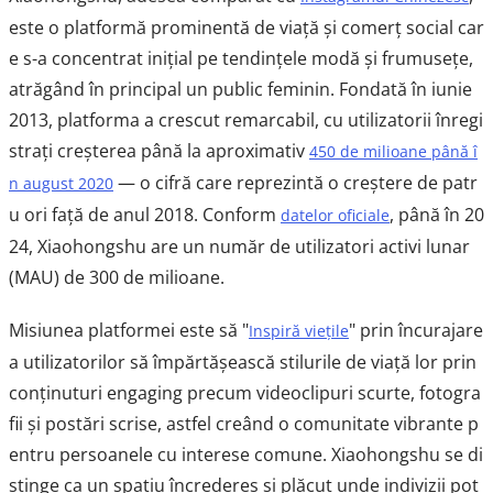
este o platformă prominentă de viață și comerț social car
e s-a concentrat inițial pe tendințele modă și frumusețe,
atrăgând în principal un public feminin. Fondată în iunie
2013, platforma a crescut remarcabil, cu utilizatorii înregi
strați creșterea până la aproximativ
450 de milioane până î
— o cifră care reprezintă o creștere de patr
n august 2020
u ori față de anul 2018. Conform
, până în 20
datelor oficiale
24, Xiaohongshu are un număr de utilizatori activi lunar
(MAU) de 300 de milioane.
Misiunea platformei este să "
" prin încurajare
Inspiră viețile
a utilizatorilor să împărtășească stilurile de viață lor prin
conținuturi engaging precum videoclipuri scurte, fotogra
fii și postări scrise, astfel creând o comunitate vibrante p
entru persoanele cu interese comune. Xiaohongshu se di
stinge ca un spațiu încredereș și plăcut unde indivizii pot