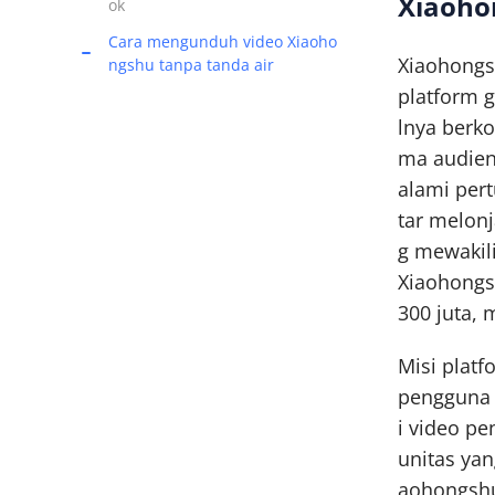
Xiaoho
ok
Cara mengunduh video Xiaoho
Xiaohongs
ngshu tanpa tanda air
platform 
lnya berko
ma audiens
alami per
tar melonj
g mewakili
Xiaohongs
300 juta,
Misi platf
pengguna 
i video pe
unitas ya
aohongshu