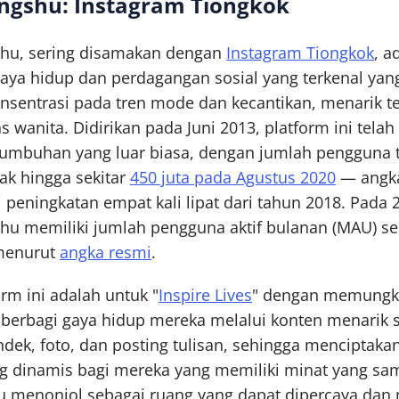
ngshu: Instagram Tiongkok
hu, sering disamakan dengan
Instagram Tiongkok
, a
gaya hidup dan perdagangan sosial yang terkenal yan
nsentrasi pada tren mode dan kecantikan, menarik t
 wanita. Didirikan pada Juni 2013, platform ini tela
tumbuhan yang luar biasa, dengan jumlah pengguna 
ak hingga sekitar
450 juta pada Agustus 2020
— angk
 peningkatan empat kali lipat dari tahun 2018. Pada 
hu memiliki jumlah pengguna aktif bulanan (MAU) s
 menurut
angka resmi
.
orm ini adalah untuk "
Inspire Lives
" dengan memungk
berbagi gaya hidup mereka melalui konten menarik 
ndek, foto, dan posting tulisan, sehingga menciptak
ng dinamis bagi mereka yang memiliki minat yang sam
 menonjol sebagai ruang yang dapat dipercaya dan