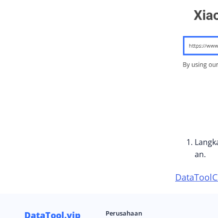
Langk
an.
DataTool
C
Perusahaan
DataTool.vip