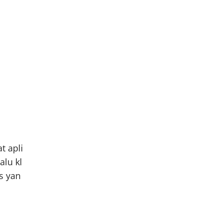
t apli
alu kl
s yan