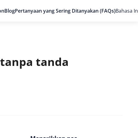
on
Blog
Pertanyaan yang Sering Ditanyakan (FAQs)
Bahasa I
tanpa tanda