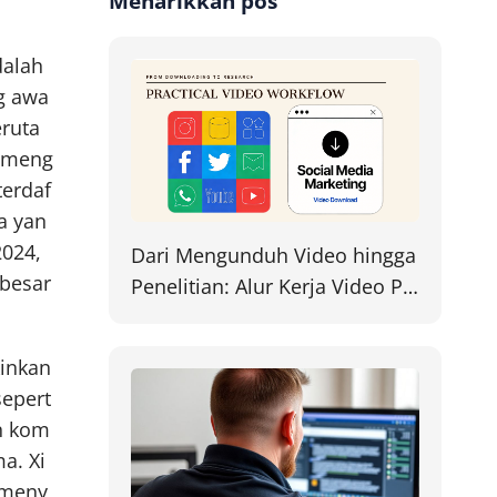
Menarikkan pos
dalah
g awa
eruta
h meng
terdaf
a yan
2024,
Dari Mengunduh Video hingga
ebesar
Penelitian: Alur Kerja Video Pr
aktis untuk Pemasaran Media
Sosial
inkan
sepert
an kom
a. Xi
 meny