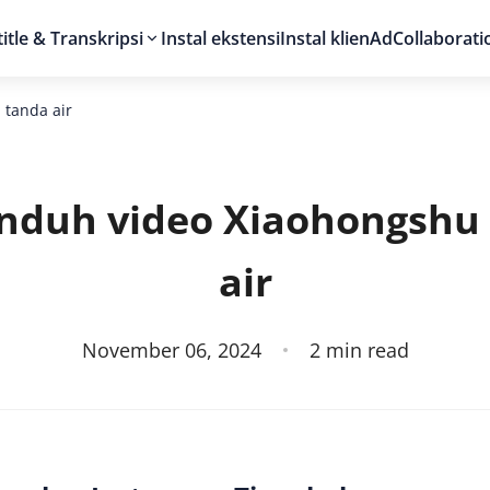
itle & Transkripsi
Instal ekstensi
Instal klien
AdCollaborati
tanda air
nduh video Xiaohongshu 
air
November 06, 2024
2
min read