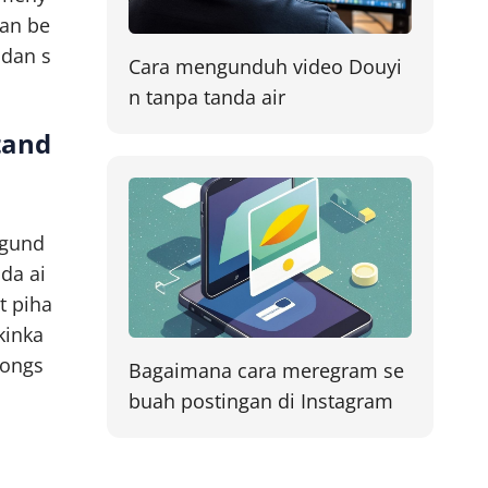
gan be
 dan s
Cara mengunduh video Douyi
n tanpa tanda air
tand
ngund
da ai
t piha
kinka
hongs
Bagaimana cara meregram se
buah postingan di Instagram