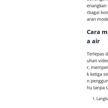
enangkan 
rbagai ko
aran mode
Cara m
a air
Terlepas 
uhan video
r, memper
k ketiga s
n penggun
hu tanpa 
Langka