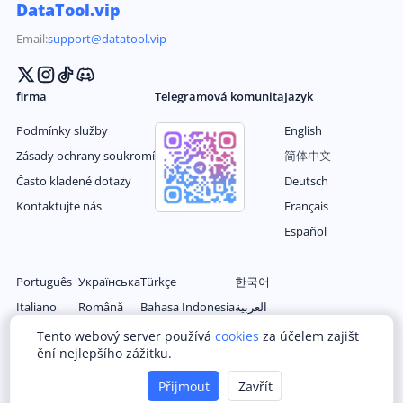
DataTool.vip
Email:
support@datatool.vip
firma
Telegramová komunita
Jazyk
Podmínky služby
English
Zásady ochrany soukromí
简体中文
Často kladené dotazy
Deutsch
Kontaktujte nás
Français
Español
Português
Українська
Türkçe
한국어
Italiano
Română
Bahasa Indonesia
العربية
Nederlands
Magyar
Filipino
日本语
Tento webový server používá
cookies
za účelem zajišt
ění nejlepšího zážitku.
Polski
Ελληνικά
ไทย
繁体中文
Русский
Čeština
tiếng Việt
Přijmout
Zavřít