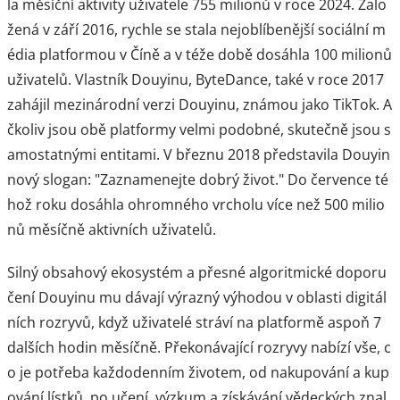
la měsíční aktivity uživatele 755 milionů v roce 2024. Zalo
žená v září 2016, rychle se stala nejoblíbenější sociální m
édia platformou v Číně a v téže době dosáhla 100 milionů
uživatelů. Vlastník Douyinu, ByteDance, také v roce 2017
zahájil mezinárodní verzi Douyinu, známou jako TikTok. A
čkoliv jsou obě platformy velmi podobné, skutečně jsou s
amostatnými entitami. V březnu 2018 představila Douyin
nový slogan: "Zaznamenejte dobrý život." Do července té
hož roku dosáhla ohromného vrcholu více než 500 milio
nů měsíčně aktivních uživatelů.
Silný obsahový ekosystém a přesné algoritmické doporu
čení Douyinu mu dávají výrazný výhodou v oblasti digitál
ních rozryvů, když uživatelé stráví na platformě aspoň 7
dalších hodin měsíčně. Překonávající rozryvy nabízí vše, c
o je potřeba každodenním životem, od nakupování a kup
ování lístků, po učení, výzkum a získávání vědeckých znal