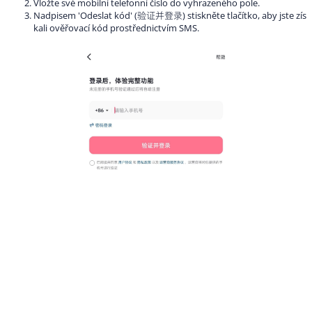
Vložte své mobilní telefonní číslo do vyhrazeného pole.
Nadpisem 'Odeslat kód' (验证并登录) stiskněte tlačítko, aby jste zís
kali ověřovací kód prostřednictvím SMS.