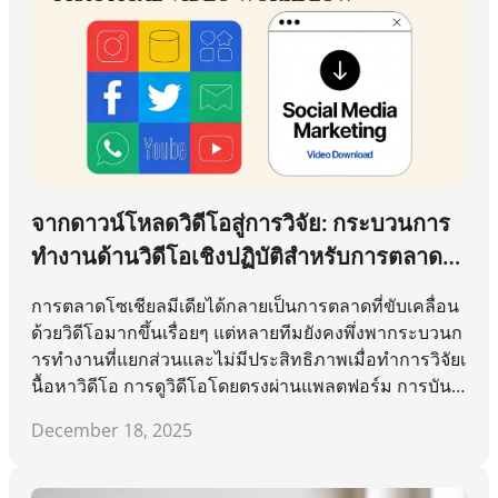
จากดาวน์โหลดวิดีโอสู่การวิจัย: กระบวนการ
ทำงานด้านวิดีโอเชิงปฏิบัติสำหรับการตลาดโ
ซเชียลมีเดีย
การตลาดโซเชียลมีเดียได้กลายเป็นการตลาดที่ขับเคลื่อน
ด้วยวิดีโอมากขึ้นเรื่อยๆ แต่หลายทีมยังคงพึ่งพากระบวนก
ารทำงานที่แยกส่วนและไม่มีประสิทธิภาพเมื่อทำการวิจัยเ
นื้อหาวิดีโอ การดูวิดีโอโดยตรงผ่านแพลตฟอร์ม การบันทึ
กลิงก์แบบสุ่ม หรือการพึ่งพาแค่ตัวชี้วัดระดับผิวเผิน มักนำ
December 18, 2025
ไปสู่ข้อสรุปที่ลำเอียงและเสียเวลาเปล่าๆ การวิจัยวิดีโอที่มี
ประสิทธิภาพไม่ใช่แค่การหาแรงบันดาลใจเท่านั้น แต่คือ
การเข้าใจอย่างเป็นระบบว่าอะไรทำงานได้ผล ทำไมถึงได้