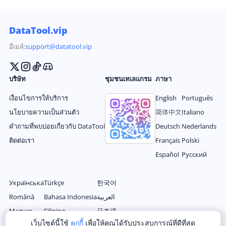
DataTool.vip
อีเมล์:
support@datatool.vip
บริษัท
ชุมชนเทเลแกรม
ภาษา
เงื่อนไขการให้บริการ
English
Português
นโยบายความเป็นส่วนตัว
简体中文
Italiano
คำถามที่พบบ่อยเกี่ยวกับ DataTool
Deutsch
Nederlands
ติดต่อเรา
Français
Polski
Español
Русский
Українська
Türkçe
한국어
Română
Bahasa Indonesia
العربية
Magyar
Filipino
日本语
เว็บไซต์นี้ใช้
คุกกี้
เพื่อให้คุณได้รับประสบการณ์ที่ดีที่สุด
Ελληνικά
ไทย
繁体中文