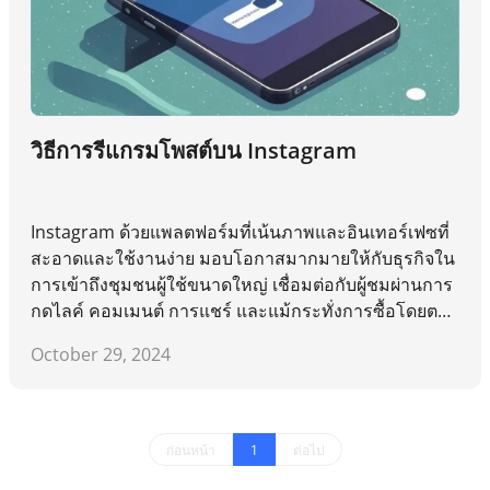
วิธีการรีแกรมโพสต์บน Instagram
Instagram ด้วยแพลตฟอร์มที่เน้นภาพและอินเทอร์เฟซที่
สะอาดและใช้งานง่าย มอบโอกาสมากมายให้กับธุรกิจใน
การเข้าถึงชุมชนผู้ใช้ขนาดใหญ่ เชื่อมต่อกับผู้ชมผ่านการ
กดไลค์ คอมเมนต์ การแชร์ และแม้กระทั่งการซื้อโดยตรง
เช่นเดียวกับการ Retweet บน Twitter ที่สามารถขยายขอ
October 29, 2024
บเขตได้ทันที Instagram มีฟังก์ชันที่คล้ายกันที่เรียกว่า 'รี
แกรม' ฟังก์ชันนี้ช่วยให้ผู้ใช้สามารถแบ่งปันเนื้อหาจากบัญ
ชีอื่นๆ ลงในฟีดของตนเอง เพื่อเพิ่มการมีส่วนร่วมของผู้ชม
และให้เนื้อหาใหม่แก่ผู้ติดตาม
ก่อนหน้า
1
ต่อไป