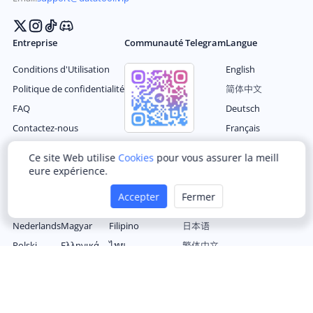
Entreprise
Communauté Telegram
Langue
Conditions d'Utilisation
English
Politique de confidentialité
简体中文
FAQ
Deutsch
Contactez-nous
Français
Español
Ce site Web utilise
Cookies
pour vous assurer la meill
eure expérience.
Português
Українська
Türkçe
한국어
Accepter
Fermer
Italiano
Română
Bahasa Indonesia
العربية
Nederlands
Magyar
Filipino
日本语
Polski
Ελληνικά
ไทย
繁体中文
Русский
Čeština
tiếng Việt
© 2024 DataTool Data Inc. Tous droits réservés.