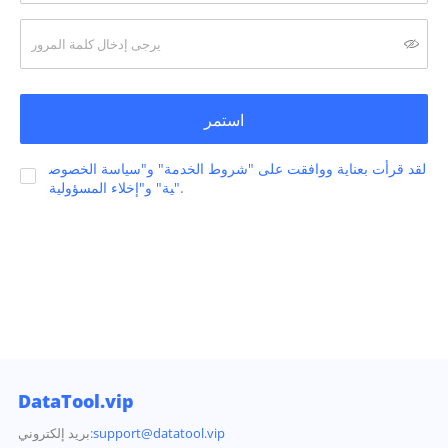
استمر
لقد قرأت بعناية ووافقت على "شروط الخدمة" و"سياسة الخصوص
ية" و"إخلاء المسؤولية".
DataTool.vip
support@datatool.vip
بريد إلكتروني: