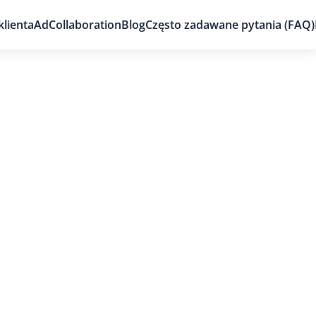
klienta
AdCollaboration
Blog
Często zadawane pytania (FAQ)