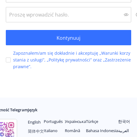
Kontynuuj
Zapoznałem/am się dokładnie i akceptuję „Warunki korzy
stania z usługi”, „Politykę prywatności” oraz „Zastrzeżenie
prawne”.
zność Telegram
Język
Português
Українська
Türkçe
한국어
English
Italiano
Română
Bahasa Indonesia
العربية
简体中文