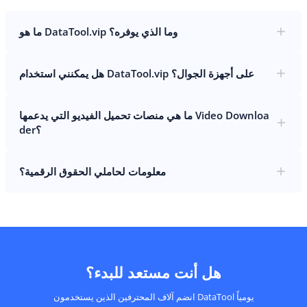
ما هو DataTool.vip وما الذي يوفره؟
هل يمكنني استخدام DataTool.vip على أجهزة الجوال؟
ما هي منصات تحميل الفيديو التي يدعمها Video Downloa
der؟
معلومات لحاملي الحقوق الرقمية؟
هل أنت مستعد للبدء؟
انضم آلاف المحترفين الذين يستخدمون DataTool يومياً