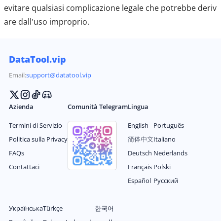
evitare qualsiasi complicazione legale che potrebbe deriv
are dall'uso improprio.
DataTool.vip
Email:
support@datatool.vip
Azienda
Comunità Telegram
Lingua
Termini di Servizio
English
Português
Politica sulla Privacy
简体中文
Italiano
FAQs
Deutsch
Nederlands
Contattaci
Français
Polski
Español
Русский
Українська
Türkçe
한국어