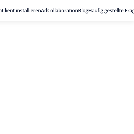
n
Client installieren
AdCollaboration
Blog
Häufig gestellte Fra