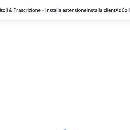
itoli & Trascrizione
Installa estensione
Installa client
AdColl