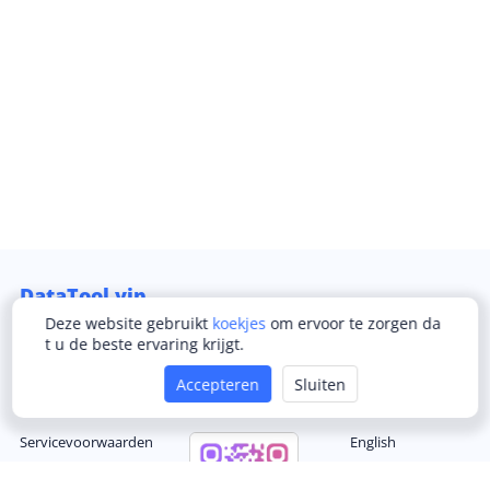
DataTool.vip
Deze website gebruikt
koekjes
om ervoor te zorgen da
E-mail:
support@datatool.vip
t u de beste ervaring krijgt.
Accepteren
Sluiten
Bedrijf
Telegram Gemeenschap
Taal
Servicevoorwaarden
English
Privacybeleid
简体中文