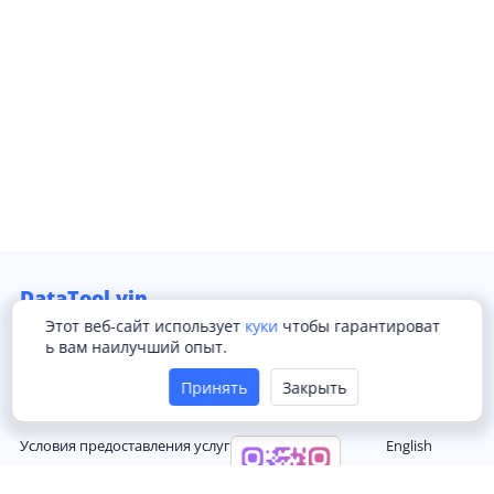
DataTool.vip
Этот веб-сайт использует
куки
чтобы гарантироват
Электронная почта:
support@datatool.vip
ь вам наилучший опыт.
Принять
Закрыть
Компания
Telegram Сообщество
Язык
Условия предоставления услуг
English
Конфиденциальность
简体中文